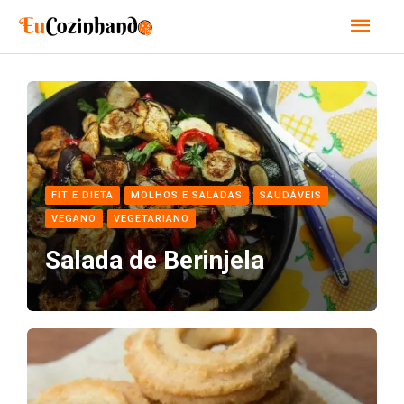
Ir
Men
para
o
princ
conteúdo
FIT E DIETA
MOLHOS E SALADAS
SAUDÁVEIS
VEGANO
VEGETARIANO
Salada de Berinjela