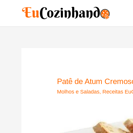
Ir
para
o
conteúdo
Patê de Atum Cremos
Molhos e Saladas
,
Receitas Eu