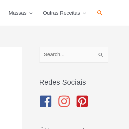
Pesquisar
Massas
Outras Receitas
P
e
s
Redes Sociais
q
u
i
s
a