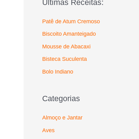
Últimas Receitas:
r
p
Patê de Atum Cremoso
o
Biscoito Amanteigado
r
Mousse de Abacaxi
:
Bisteca Suculenta
Bolo Indiano
Categorias
Almoço e Jantar
Aves