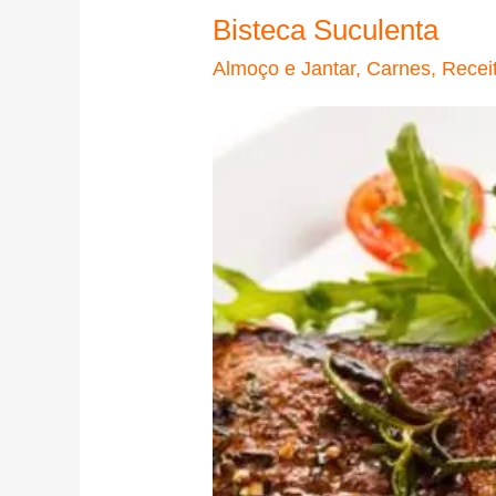
Bisteca Suculenta
Almoço e Jantar
,
Carnes
,
Recei