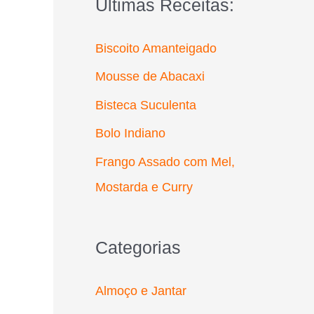
Últimas Receitas:
r
p
Biscoito Amanteigado
o
Mousse de Abacaxi
r
Bisteca Suculenta
:
Bolo Indiano
Frango Assado com Mel,
Mostarda e Curry
Categorias
Almoço e Jantar