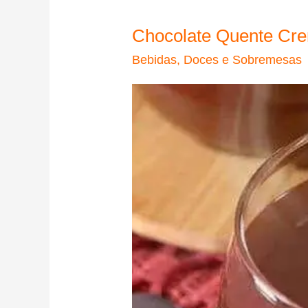
Chocolate Quente Cr
Bebidas
,
Doces e Sobremesas