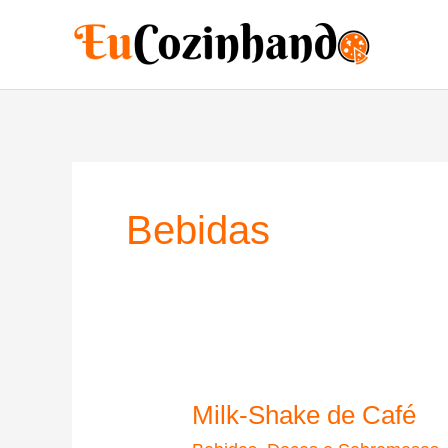
Ir
para
o
conteúdo
Bebidas
Milk-Shake de Café