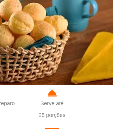
reparo
Serve até
n
25 porções