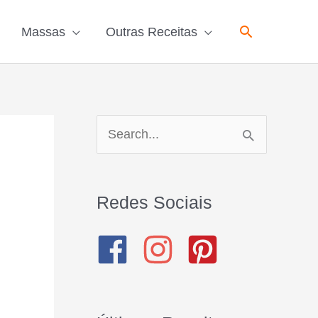
Pesquisar
Massas
Outras Receitas
P
e
s
Redes Sociais
q
u
i
s
a