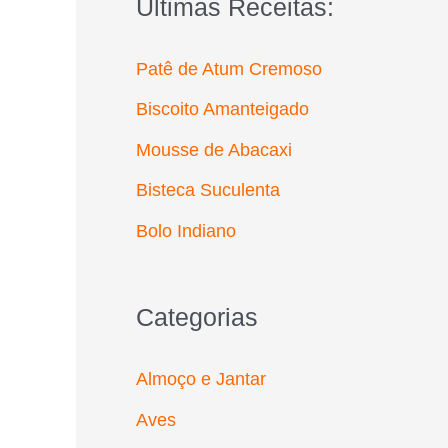
Últimas Receitas:
r
p
Patê de Atum Cremoso
o
Biscoito Amanteigado
r
Mousse de Abacaxi
:
Bisteca Suculenta
Bolo Indiano
Categorias
Almoço e Jantar
Aves