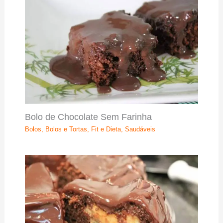
Bolo de Chocolate Sem Farinha
Bolos
,
Bolos e Tortas
,
Fit e Dieta
,
Saudáveis