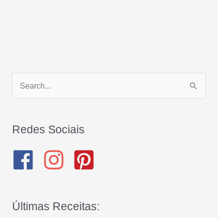
P
e
s
q
Redes Sociais
u
i
s
a
Últimas Receitas:
r