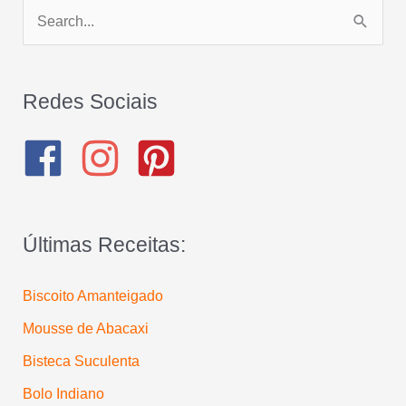
P
e
s
q
Redes Sociais
u
i
s
a
Últimas Receitas:
r
p
Biscoito Amanteigado
o
Mousse de Abacaxi
r
:
Bisteca Suculenta
Bolo Indiano