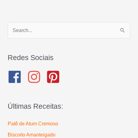
P
e
s
q
Redes Sociais
u
i
s
a
Últimas Receitas:
r
p
Patê de Atum Cremoso
o
Biscoito Amanteigado
r