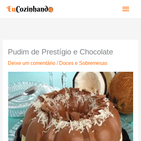
Ir
Men
para
o
princ
conteúdo
Pudim de Prestígio e Chocolate
Deixe um comentário
/
Doces e Sobremesas