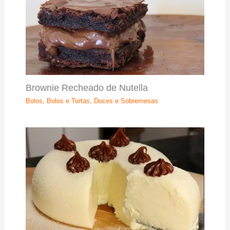
Brownie Recheado de Nutella
Bolos
,
Bolos e Tortas
,
Doces e Sobremesas