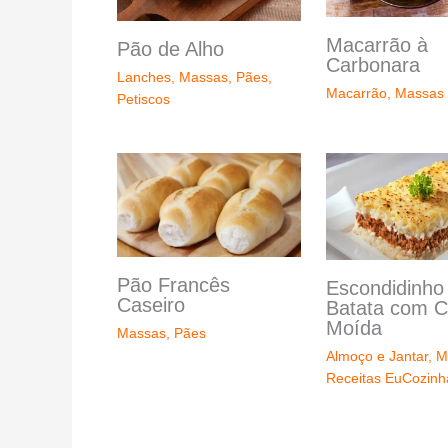
Macarrão à
Pão de Alho
Carbonara
Lanches
,
Massas
,
Pães
,
Macarrão
,
Massas
Petiscos
Pão Francês
Escondidinho
Caseiro
Batata com C
Moída
Massas
,
Pães
Almoço e Jantar
,
M
Receitas EuCozin