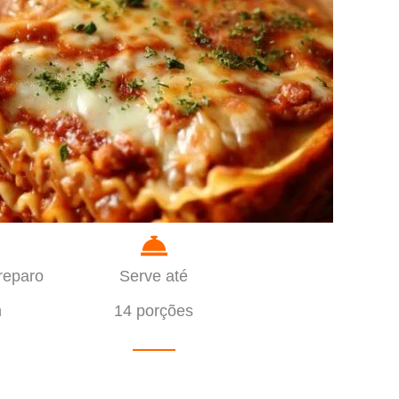
reparo
Serve até
n
14 porções