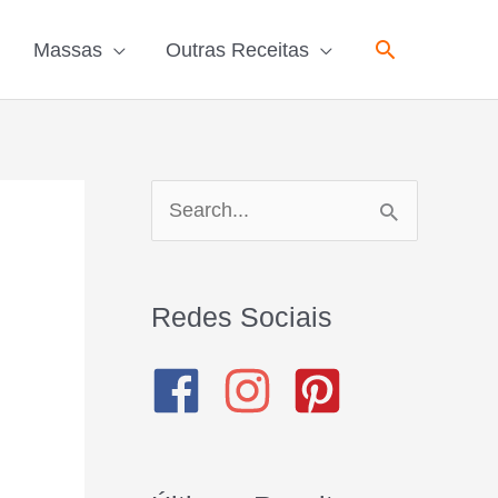
Pesquisar
Massas
Outras Receitas
P
e
s
Redes Sociais
q
u
i
s
a