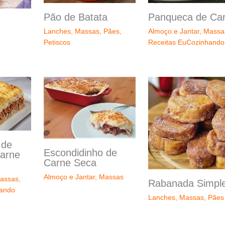
Pão de Batata
Panqueca de Ca
Lanches
,
Massas
,
Pães
,
Almoço e Jantar
,
Massa
Petiscos
Receitas EuCozinhando
 de
Escondidinho de
arne
Carne Seca
Almoço e Jantar
,
Massas
assas
,
Rabanada Simpl
hando
Lanches
,
Massas
,
Pães