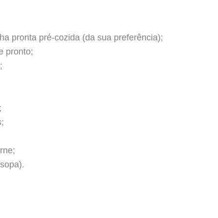
a pronta pré-cozida (da sua preferência);
e pronto;
;
;
;
rne;
 sopa).