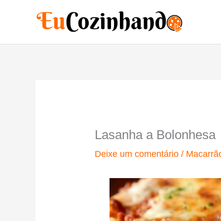
Ir
para
o
conteúdo
Lasanha a Bolonhesa
Deixe um comentário
/
Macarrã