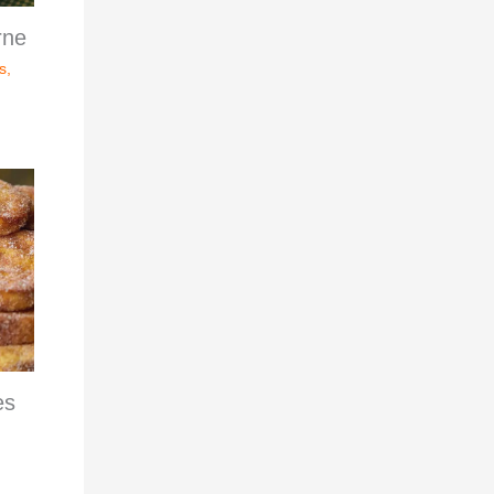
rne
s
,
es