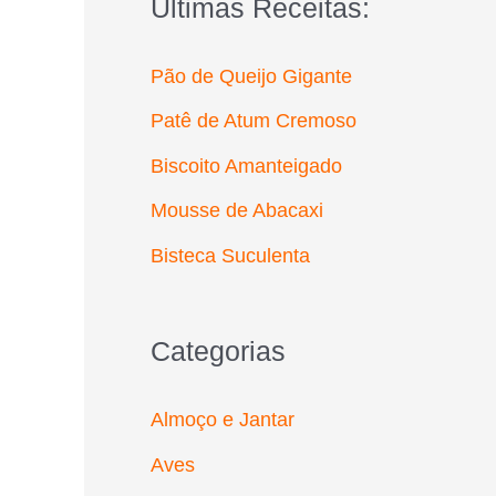
Últimas Receitas:
r
p
Pão de Queijo Gigante
o
Patê de Atum Cremoso
r
Biscoito Amanteigado
:
Mousse de Abacaxi
Bisteca Suculenta
Categorias
Almoço e Jantar
Aves