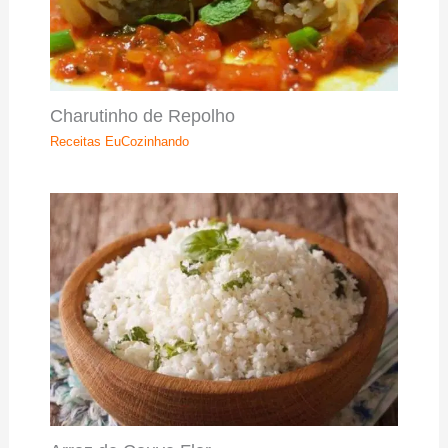
Charutinho de Repolho
Receitas EuCozinhando