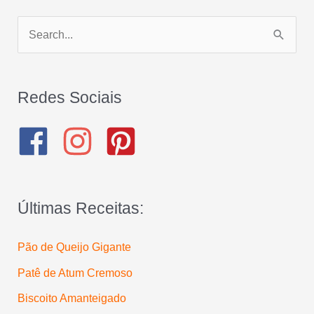
P
e
s
q
Redes Sociais
u
i
s
a
Últimas Receitas:
r
p
Pão de Queijo Gigante
o
Patê de Atum Cremoso
r
:
Biscoito Amanteigado