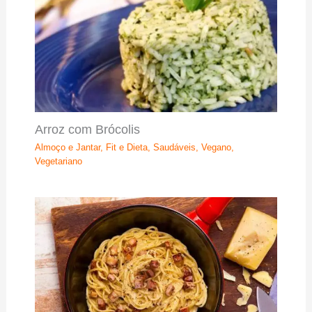
Arroz com Brócolis
Almoço e Jantar
,
Fit e Dieta
,
Saudáveis
,
Vegano
,
Vegetariano