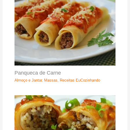
Panqueca de Carne
Almoço e Jantar
,
Massas
,
Receitas EuCozinhando