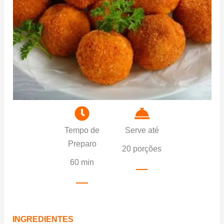
Tempo de
Serve até
Preparo
20 porções
60 min
INGREDIENTES