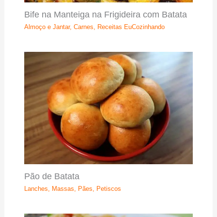
Bife na Manteiga na Frigideira com Batata
Almoço e Jantar
,
Carnes
,
Receitas EuCozinhando
Pão de Batata
Lanches
,
Massas
,
Pães
,
Petiscos