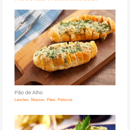
Pão de Alho
Lanches
,
Massas
,
Pães
,
Petiscos