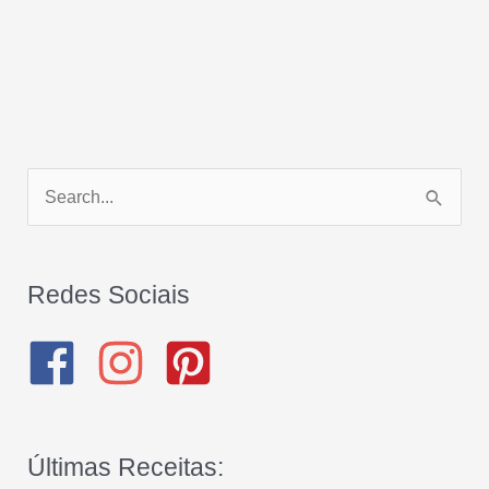
P
e
s
q
Redes Sociais
u
i
s
a
Últimas Receitas:
r