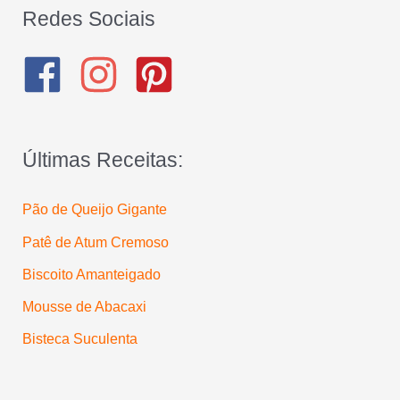
q
Redes Sociais
u
i
s
a
Últimas Receitas:
r
p
Pão de Queijo Gigante
o
Patê de Atum Cremoso
r
:
Biscoito Amanteigado
Mousse de Abacaxi
Bisteca Suculenta