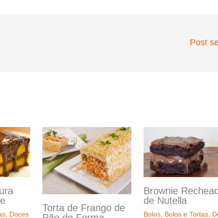
Post s
ura
Brownie Rechea
te
de Nutella
Torta de Frango de
as
,
Doces
Bolos
,
Bolos e Tortas
,
D
Pão de Forma