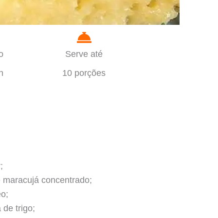
o
Serve até
n
10 porções
;
e maracujá concentrado;
eo; ⠀
 de trigo; ⠀