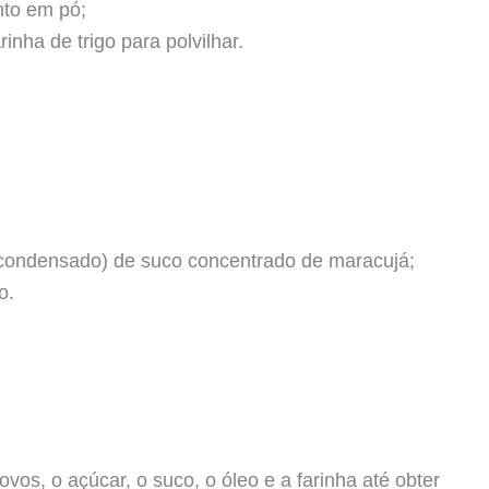
nto em pó; ⠀
inha de trigo para polvilhar.
e condensado) de suco concentrado de maracujá;
o. ⠀
 ovos, o açúcar, o suco, o óleo e a farinha até obter