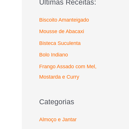
Últimas Receitas:
r
p
Biscoito Amanteigado
o
Mousse de Abacaxi
r
Bisteca Suculenta
:
Bolo Indiano
Frango Assado com Mel,
Mostarda e Curry
Categorias
Almoço e Jantar