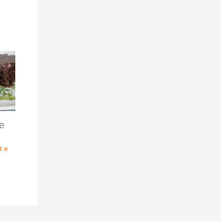
e
t e