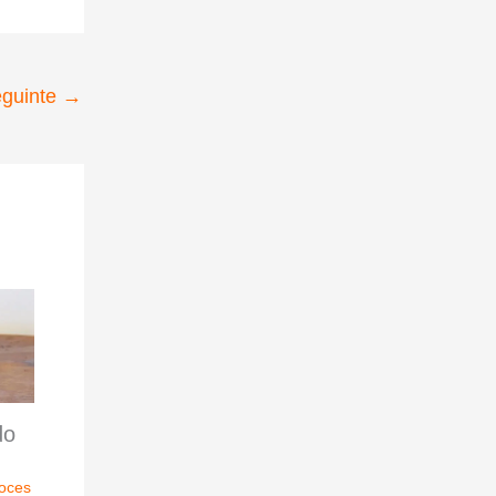
eguinte
→
do
oces