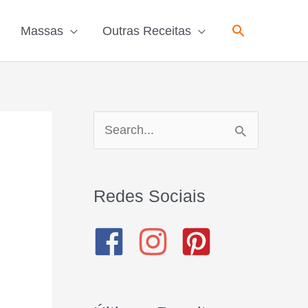
Pesquisar
Massas
Outras Receitas
P
e
s
Redes Sociais
q
u
i
s
a