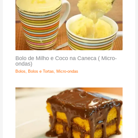
Bolo de Milho e Coco na Caneca ( Micro-
ondas)
Bolos
,
Bolos e Tortas
,
Micro-ondas