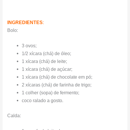
INGREDIENTES
:
Bolo:
3 ovos;
1/2 xícara (chá) de óleo;
1 xícara (chá) de leite;
1 xícara (chá) de açúcar;
1 xícara (chá) de chocolate em pó;
2 xícaras (chá) de farinha de trigo;
1 colher (sopa) de fermento;
coco ralado a gosto.
Calda: