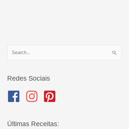
P
e
s
q
Redes Sociais
u
i
s
a
Últimas Receitas:
r