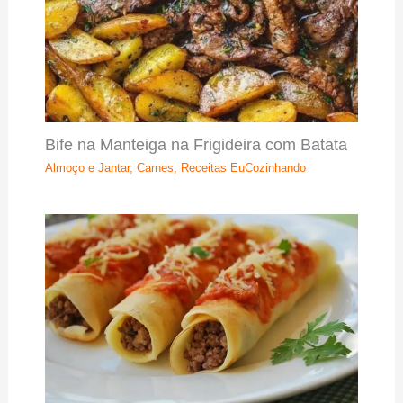
Bife na Manteiga na Frigideira com Batata
Almoço e Jantar
,
Carnes
,
Receitas EuCozinhando