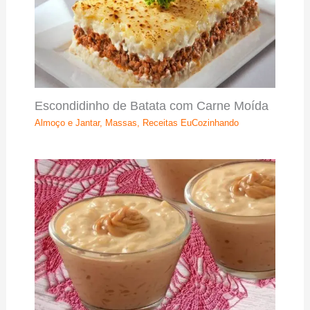
Escondidinho de Batata com Carne Moída
Almoço e Jantar
,
Massas
,
Receitas EuCozinhando