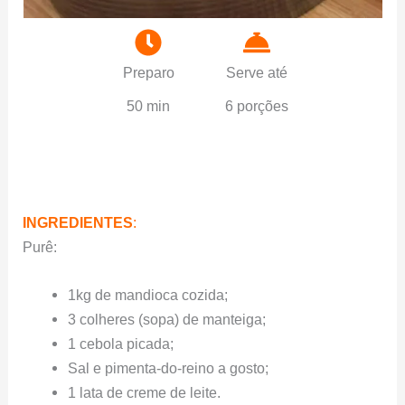
Preparo
Serve até
50 min
6 porções
INGREDIENTES
:
Purê:
1kg de mandioca cozida;
3 colheres (sopa) de manteiga;
1 cebola picada;
Sal e pimenta-do-reino a gosto;
1 lata de creme de leite.