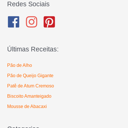
q
Redes Sociais
u
i
s
a
Últimas Receitas:
r
p
Pão de Alho
o
Pão de Queijo Gigante
r
:
Patê de Atum Cremoso
Biscoito Amanteigado
Mousse de Abacaxi