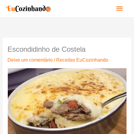
Ir
Men
para
o
princ
conteúdo
Escondidinho de Costela
Deixe um comentário
/
Receitas EuCozinhando