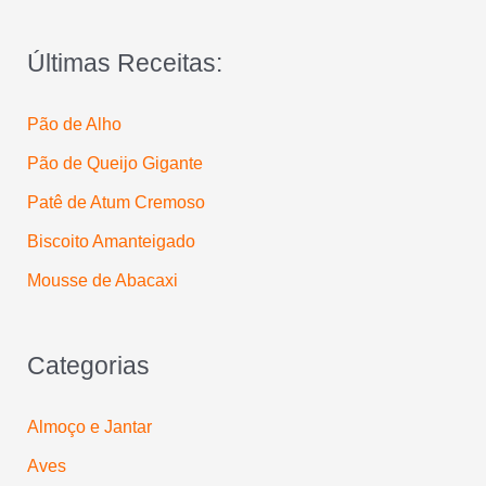
a
Últimas Receitas:
r
p
Pão de Alho
o
Pão de Queijo Gigante
r
:
Patê de Atum Cremoso
Biscoito Amanteigado
Mousse de Abacaxi
Categorias
Almoço e Jantar
Aves