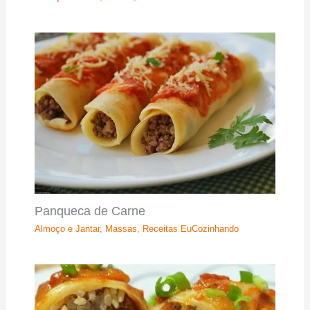
Panqueca de Carne
Almoço e Jantar
,
Massas
,
Receitas EuCozinhando