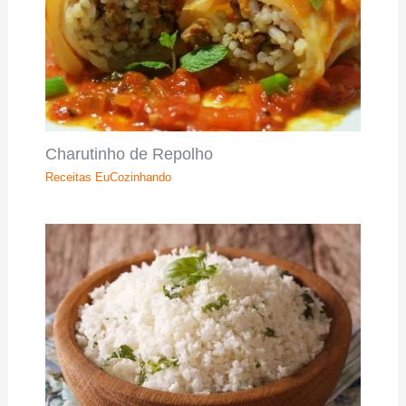
Charutinho de Repolho
Receitas EuCozinhando