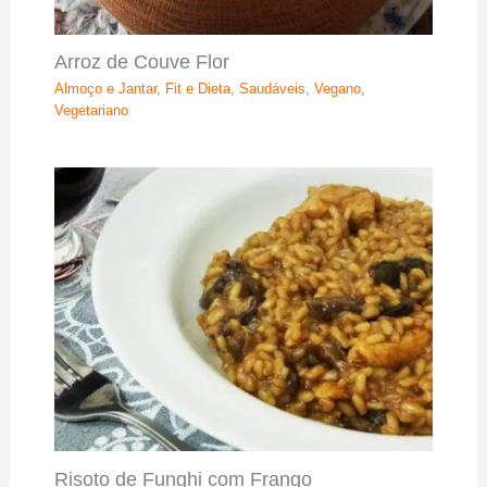
Arroz de Couve Flor
Almoço e Jantar
,
Fit e Dieta
,
Saudáveis
,
Vegano
,
Vegetariano
Risoto de Funghi com Frango