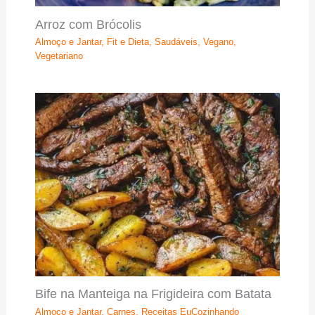
Arroz com Brócolis
Almoço e Jantar
,
Fit e Dieta
,
Saudáveis
,
Vegano
,
Vegetariano
Bife na Manteiga na Frigideira com Batata
Almoço e Jantar
,
Carnes
,
Receitas EuCozinhando