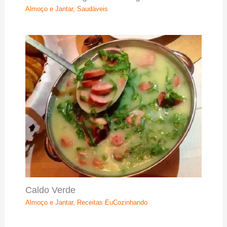
Almoço e Jantar
,
Saudáveis
Caldo Verde
Almoço e Jantar
,
Receitas EuCozinhando