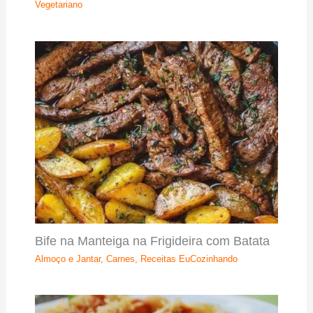
Vegetariano
Bife na Manteiga na Frigideira com Batata
Almoço e Jantar
,
Carnes
,
Receitas EuCozinhando