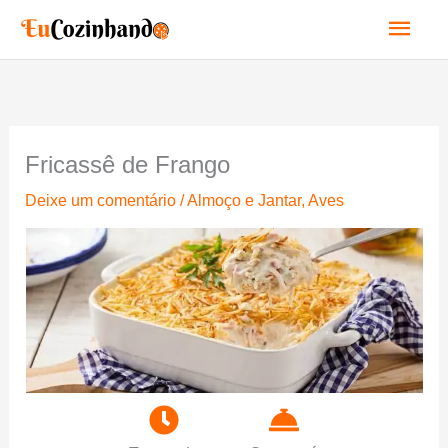
Ir
Men
para
o
princ
conteúdo
Fricassê de Frango
Deixe um comentário
/
Almoço e Jantar
,
Aves