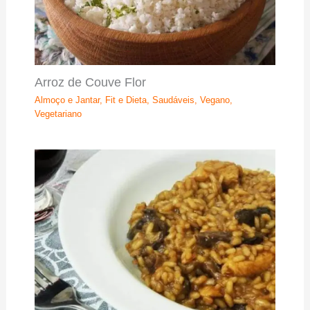
Arroz de Couve Flor
Almoço e Jantar
,
Fit e Dieta
,
Saudáveis
,
Vegano
,
Vegetariano