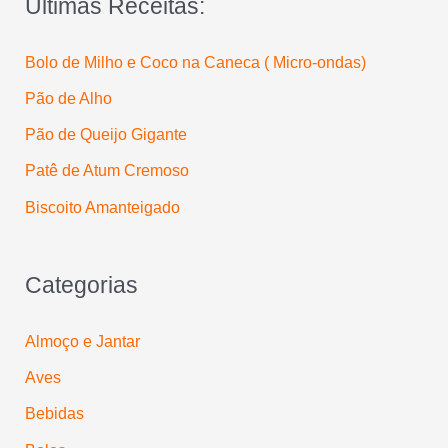
Últimas Receitas:
r
p
Bolo de Milho e Coco na Caneca ( Micro-ondas)
o
Pão de Alho
r
:
Pão de Queijo Gigante
Patê de Atum Cremoso
Biscoito Amanteigado
Categorias
Almoço e Jantar
Aves
Bebidas