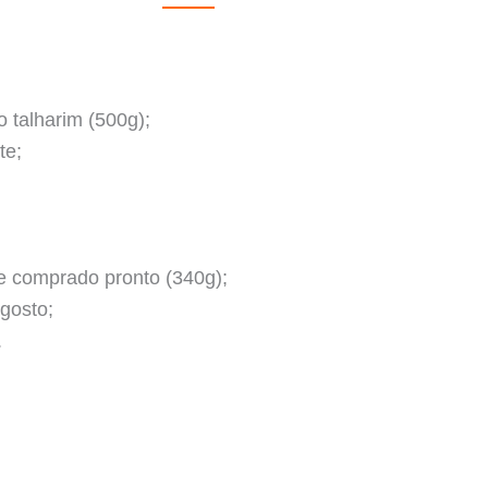
o talharim (500g);
te;
e comprado pronto (340g);
 gosto;
.