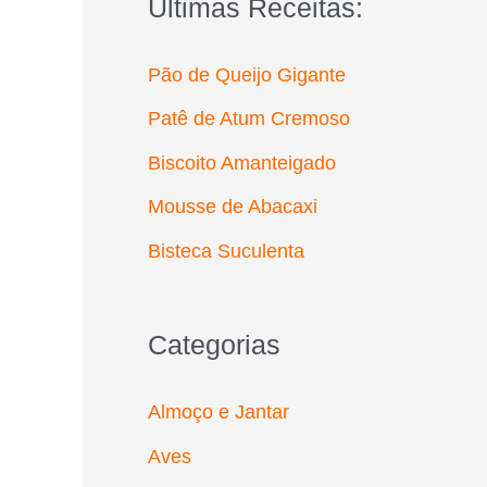
Últimas Receitas:
r
p
Pão de Queijo Gigante
o
Patê de Atum Cremoso
r
Biscoito Amanteigado
:
Mousse de Abacaxi
Bisteca Suculenta
Categorias
Almoço e Jantar
Aves