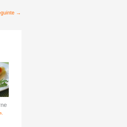
eguinte
→
rne
s
,