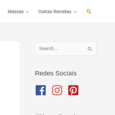
Pesquisar
Massas
Outras Receitas
P
e
s
Redes Sociais
q
u
i
s
a