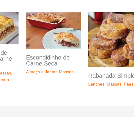
 de
Escondidinho de
arne
Carne Seca
Almoço e Jantar
,
Massas
assas
,
Rabanada Simpl
hando
Lanches
,
Massas
,
Pães