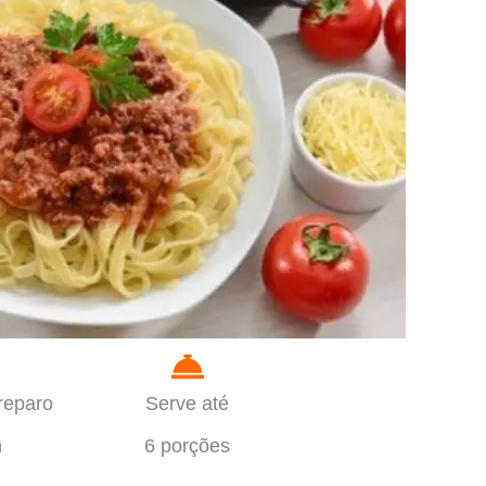
reparo
Serve até
n
6 porções