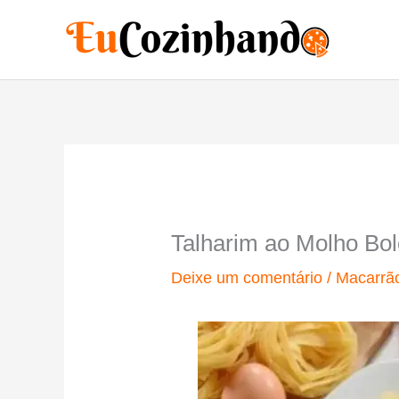
Ir
para
o
conteúdo
Talharim ao Molho Bo
Deixe um comentário
/
Macarrã