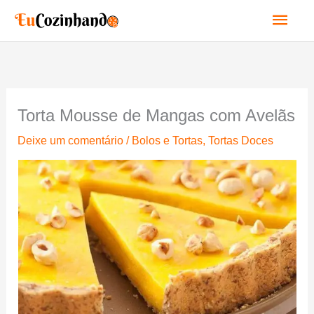
Ir
Men
para
o
princ
conteúdo
Torta Mousse de Mangas com Avelãs
Deixe um comentário
/
Bolos e Tortas
,
Tortas Doces