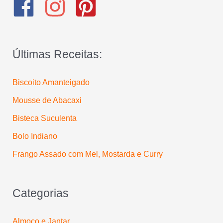
i
s
a
Últimas Receitas:
r
p
Biscoito Amanteigado
o
Mousse de Abacaxi
r
:
Bisteca Suculenta
Bolo Indiano
Frango Assado com Mel, Mostarda e Curry
Categorias
Almoço e Jantar