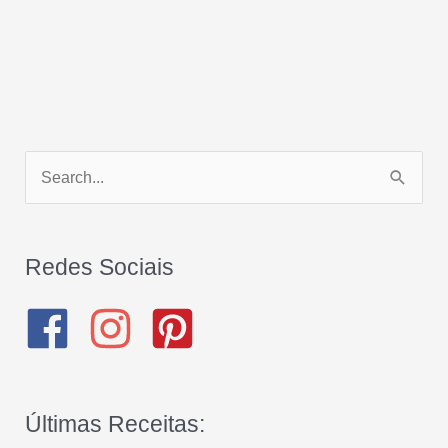
P
e
s
q
Redes Sociais
u
i
s
a
Últimas Receitas:
r