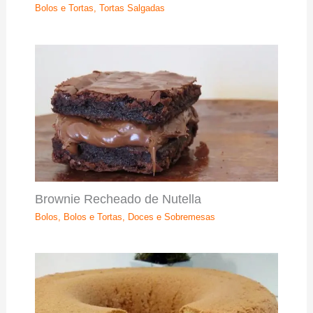
Bolos e Tortas
,
Tortas Salgadas
Brownie Recheado de Nutella
Bolos
,
Bolos e Tortas
,
Doces e Sobremesas