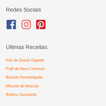
s
q
Redes Sociais
u
i
s
a
Últimas Receitas:
r
p
Pão de Queijo Gigante
o
Patê de Atum Cremoso
r
:
Biscoito Amanteigado
Mousse de Abacaxi
Bisteca Suculenta