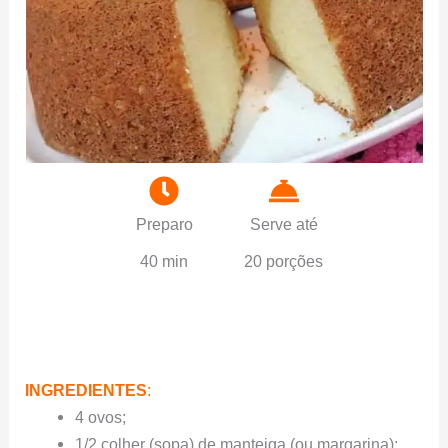
Preparo
Serve até
40 min
20 porções
INGREDIENTES
:
4 ovos;
1/2 colher (sopa) de manteiga (ou margarina);