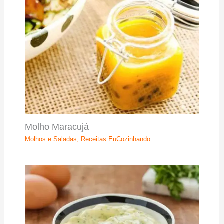
Molho Maracujá
Molhos e Saladas
,
Receitas EuCozinhando