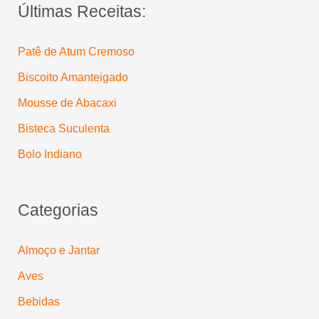
Últimas Receitas:
r
p
Patê de Atum Cremoso
o
Biscoito Amanteigado
r
:
Mousse de Abacaxi
Bisteca Suculenta
Bolo Indiano
Categorias
Almoço e Jantar
Aves
Bebidas