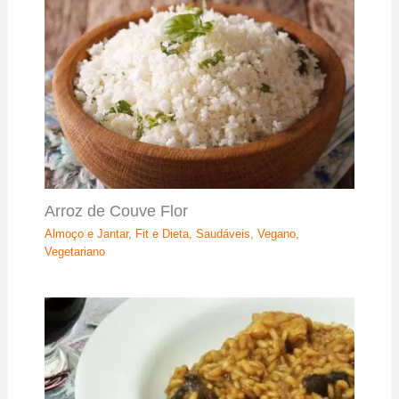
Arroz de Couve Flor
Almoço e Jantar
,
Fit e Dieta
,
Saudáveis
,
Vegano
,
Vegetariano