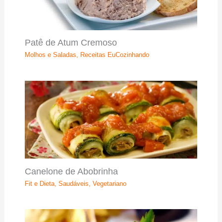
Patê de Atum Cremoso
Molhos e Saladas
,
Receitas EuCozinhando
Canelone de Abobrinha
Fit e Dieta
,
Saudáveis
,
Vegetariano