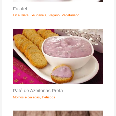
Falafel
Fit e Dieta
,
Saudáveis
,
Vegano
,
Vegetariano
Patê de Azeitonas Preta
Molhos e Saladas
,
Petiscos