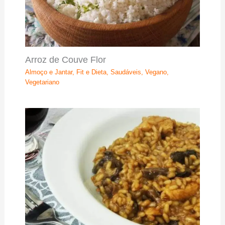
Arroz de Couve Flor
Almoço e Jantar
,
Fit e Dieta
,
Saudáveis
,
Vegano
,
Vegetariano