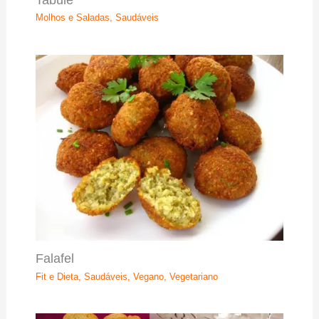
Molhos e Saladas
,
Saudáveis
Falafel
Fit e Dieta
,
Saudáveis
,
Vegano
,
Vegetariano