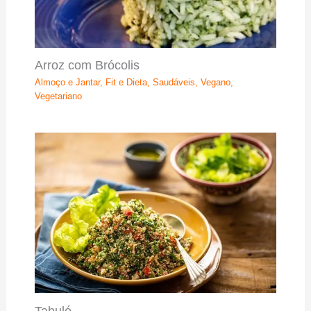
Arroz com Brócolis
Almoço e Jantar
,
Fit e Dieta
,
Saudáveis
,
Vegano
,
Vegetariano
Tabulé