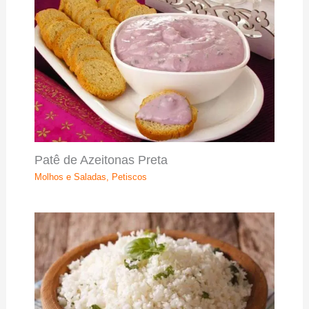
Patê de Azeitonas Preta
Molhos e Saladas
,
Petiscos