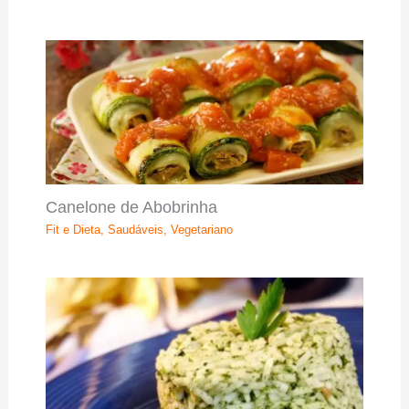
Canelone de Abobrinha
Fit e Dieta
,
Saudáveis
,
Vegetariano