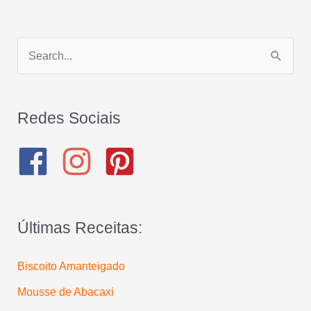
P
e
s
q
Redes Sociais
u
i
s
a
Últimas Receitas:
r
p
Biscoito Amanteigado
o
Mousse de Abacaxi
r