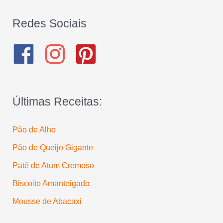
s
q
Redes Sociais
u
i
s
a
Últimas Receitas:
r
p
Pão de Alho
o
Pão de Queijo Gigante
r
:
Patê de Atum Cremoso
Biscoito Amanteigado
Mousse de Abacaxi