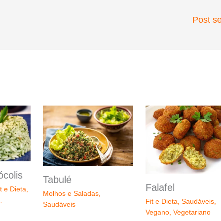
Post s
colis
Tabulé
Falafel
t e Dieta
,
Molhos e Saladas
,
,
Fit e Dieta
,
Saudáveis
,
Saudáveis
Vegano
,
Vegetariano