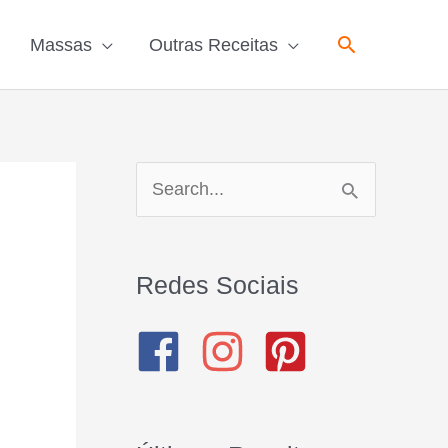
Pesquisar
Massas
Outras Receitas
P
e
s
Redes Sociais
q
u
i
s
a