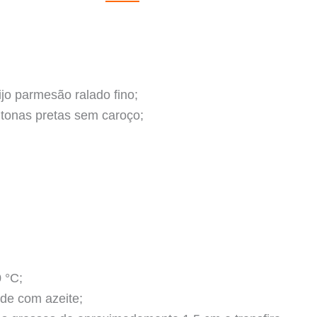
ijo parmesão ralado fino;
itonas pretas sem caroço;
 °C;
de com azeite;