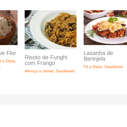
Lasanha de
ve Flor
Risoto de Funghi
Berinjela
t e Dieta
,
com Frango
Fit e Dieta
,
Saudáveis
,
Almoço e Jantar
,
Saudáveis