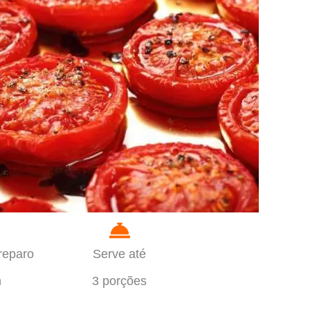
reparo
Serve até
n
3 porções