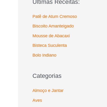
Últimas Receitas:
r
p
Patê de Atum Cremoso
o
Biscoito Amanteigado
r
Mousse de Abacaxi
:
Bisteca Suculenta
Bolo Indiano
Categorias
Almoço e Jantar
Aves