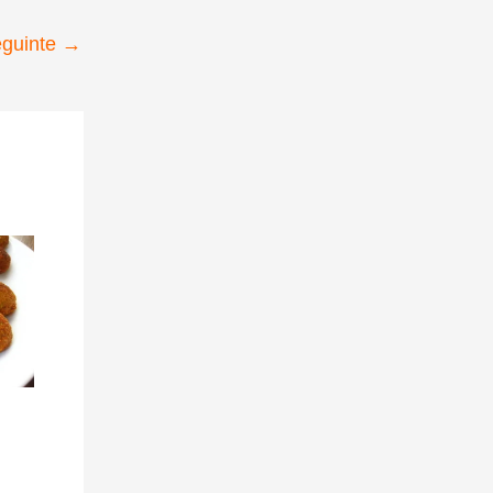
eguinte
→