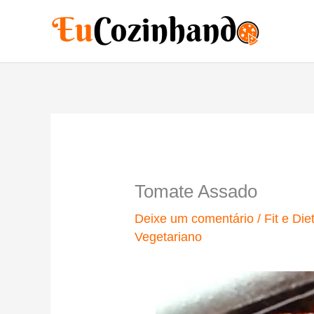
Ir
para
o
conteúdo
Tomate Assado
Deixe um comentário
/
Fit e Die
Vegetariano