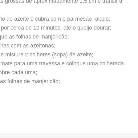
as grossas de aproximadamente 1,5 cm e transfira
io de azeite e cubra com o parmesão ralado;
por cerca de 10 minutos, até o queijo dourar;
que as folhas de manjericão;
lhas com as azeitonas;
 e misture 2 colheres (sopa) de azeite;
tomate para uma travessa e coloque uma colherada
obre cada uma;
as folhas de manjericão;