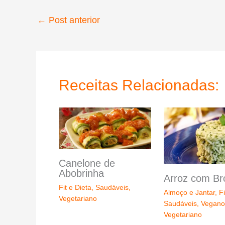
←
Post anterior
Receitas Relacionadas:
Canelone de
Abobrinha
Arroz com Bró
Fit e Dieta
,
Saudáveis
,
Almoço e Jantar
,
Fi
Vegetariano
Saudáveis
,
Vegano
Vegetariano