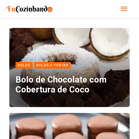
Ir
Men
para
o
princ
conteúdo
BOLOS
BOLOS E TORTAS
Bolo de Chocolate com
Cobertura de Coco