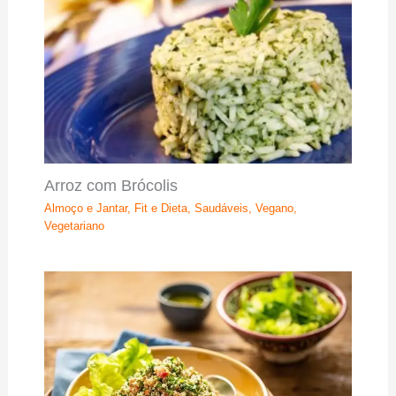
Arroz com Brócolis
Almoço e Jantar
,
Fit e Dieta
,
Saudáveis
,
Vegano
,
Vegetariano