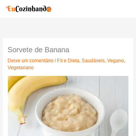
Ir
para
o
conteúdo
Sorvete de Banana
Deixe um comentário
/
Fit e Dieta
,
Saudáveis
,
Vegano
,
Vegetariano