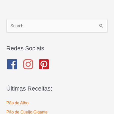
P
e
s
q
Redes Sociais
u
i
s
a
Últimas Receitas:
r
p
Pão de Alho
o
Pão de Queijo Gigante
r