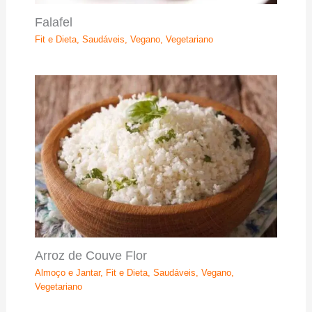
Falafel
Fit e Dieta
,
Saudáveis
,
Vegano
,
Vegetariano
Arroz de Couve Flor
Almoço e Jantar
,
Fit e Dieta
,
Saudáveis
,
Vegano
,
Vegetariano