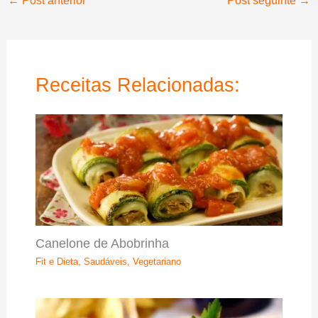
←
Post anterior
Post seguinte
→
Receitas Relacionadas:
Canelone de Abobrinha
Fit e Dieta
,
Saudáveis
,
Vegetariano